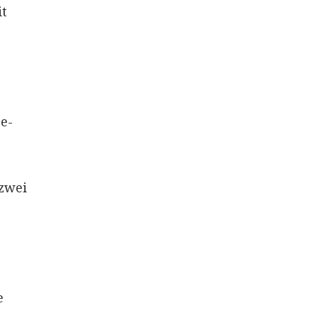
it
e-
 zwei
e