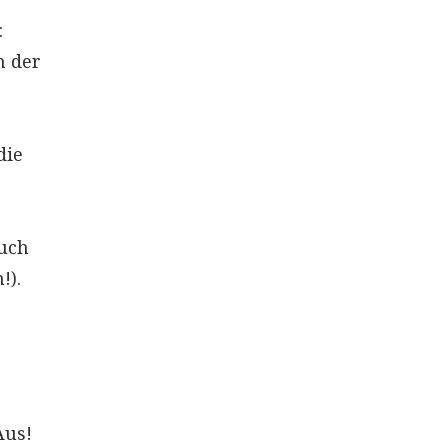
:
n der
die
auch
!).
Aus!