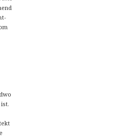
nnend
ht-
Dom
ndwo
ist.
tekt
e