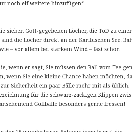
ur noch elf weitere hinzufügen“.
 die sieben Gott-gegebenen Löcher, die ToD zu ein
 sind die Löcher direkt an der Karibischen See. Ba
ie – vor allem bei starkem Wind – fast schon
die, wenn er sagt, Sie müssen den Ball vom Tee ge
en, wenn Sie eine kleine Chance haben möchten, d
ur Sicherheit ein paar Bälle mehr mit als üblich.
ezeichnung für die schwarz-zackigen Klippen zwi
anscheinend Golfbälle besonders gerne fressen!
ng der 18 wunderbaren Bahnen: jeweils erst die –