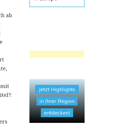
ch ab
t
t
e
rt
te,
 mit
Jetzt Highlights
tel?:
in Ihrer Region
entdecken!
ers