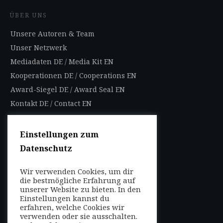
ÜBER UNS
Unsere Autoren & Team
Unser Netzwerk
Mediadaten DE
/
Media Kit EN
Kooperationen DE
/
Cooperations EN
Award-Siegel DE
/
Award Seal EN
Kontakt DE
/
Contact EN
Impressum
Datenschutzbestimmungen
Einstellungen zum
Nutzungsbedingungen
Datenschutz
AGB
Wir verwenden Cookies, um dir
die bestmögliche Erfahrung auf
FOLGEN SIE UNS
unserer Website zu bieten. In den
Entdecken Sie weltweit
Einstellungen kannst du
mit uns die Highlights in
erfahren, welche Cookies wir
verwenden oder sie ausschalten.
jeder Region als Local