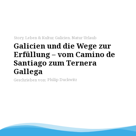
Story
,
Leben & Kultur
,
Galicien
,
Natur Urlaub
Galicien und die Wege zur
Erfüllung – vom Camino de
Santiago zum Ternera
Gallega
Philip Duckwitz
Geschrieben von: