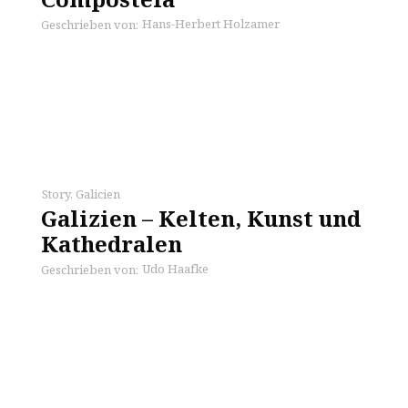
Hans-Herbert Holzamer
Geschrieben von:
Story
,
Galicien
Galizien – Kelten, Kunst und
Kathedralen
Udo Haafke
Geschrieben von: