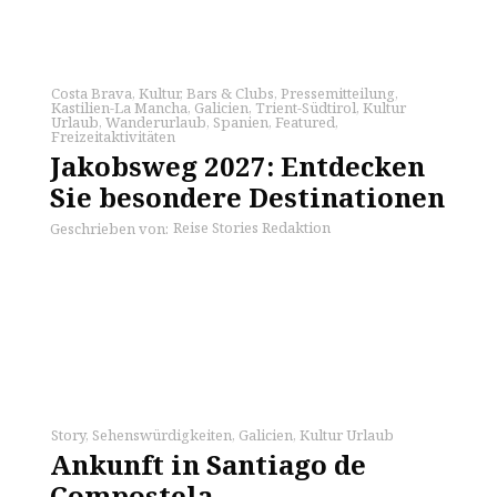
Costa Brava
,
Kultur
,
Bars & Clubs
,
Pressemitteilung
,
Kastilien-La Mancha
,
Galicien
,
Trient-Südtirol
,
Kultur
Urlaub
,
Wanderurlaub
,
Spanien
,
Featured
,
Freizeitaktivitäten
Jakobsweg 2027: Entdecken
Sie besondere Destinationen
Reise Stories Redaktion
Geschrieben von:
Story
,
Sehenswürdigkeiten
,
Galicien
,
Kultur Urlaub
Ankunft in Santiago de
Compostela