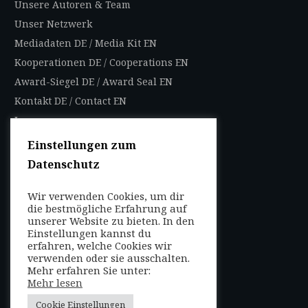
Unsere Autoren & Team
Unser Netzwerk
Mediadaten DE
/
Media Kit EN
Kooperationen DE
/
Cooperations EN
Award-Siegel DE
/
Award Seal EN
Kontakt DE
/
Contact EN
Impressum
Datenschutzbestimmungen
Einstellungen zum
Nutzungsbedingungen
Datenschutz
AGB
Wir verwenden Cookies, um dir
FOLGEN SIE UNS
die bestmögliche Erfahrung auf
unserer Website zu bieten. In den
Entdecken Sie weltweit
Einstellungen kannst du
mit uns die Highlights in
erfahren, welche Cookies wir
verwenden oder sie ausschalten.
jeder Region als Local
Mehr erfahren Sie unter:
oder auf Reisen!
Mehr lesen
Cookie Einstellungen