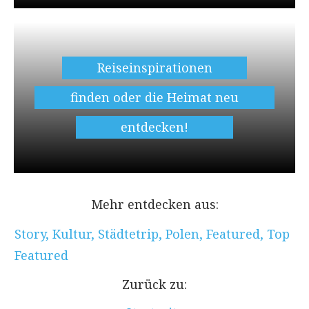
Reiseinspirationen
finden oder die Heimat neu
entdecken!
Mehr entdecken aus:
Story
,
Kultur
,
Städtetrip
,
Polen
,
Featured
,
Top
Featured
Zurück zu: