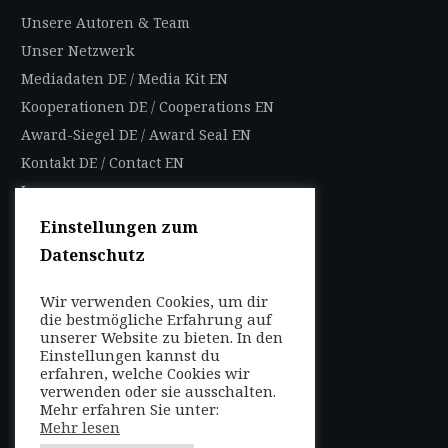
Unsere Autoren & Team
Unser Netzwerk
Mediadaten DE
/
Media Kit EN
Kooperationen DE
/
Cooperations EN
Award-Siegel DE
/
Award Seal EN
Kontakt DE
/
Contact EN
Impressum
Datenschutzbestimmungen
Einstellungen zum
Nutzungsbedingungen
Datenschutz
AGB
Wir verwenden Cookies, um dir
FOLGEN SIE UNS
die bestmögliche Erfahrung auf
unserer Website zu bieten. In den
Entdecken Sie weltweit
Einstellungen kannst du
mit uns die Highlights in
erfahren, welche Cookies wir
verwenden oder sie ausschalten.
jeder Region als Local
Mehr erfahren Sie unter:
oder auf Reisen!
Mehr lesen