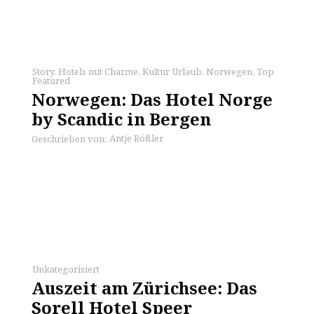
Story
,
Hotels mit Charme
,
Kultur Urlaub
,
Norwegen
,
Top
Featured
Norwegen: Das Hotel Norge
by Scandic in Bergen
Antje Rößler
Geschrieben von:
Unkategorisiert
Auszeit am Zürichsee: Das
Sorell Hotel Speer