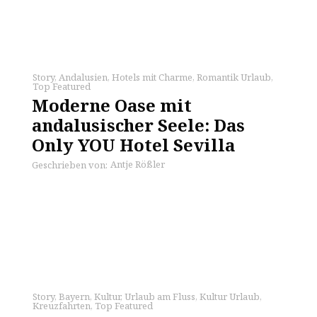
Story
,
Andalusien
,
Hotels mit Charme
,
Romantik Urlaub
,
Top Featured
Moderne Oase mit
andalusischer Seele: Das
Only YOU Hotel Sevilla
Antje Rößler
Geschrieben von:
Story
,
Bayern
,
Kultur
,
Urlaub am Fluss
,
Kultur Urlaub
,
Kreuzfahrten
,
Top Featured