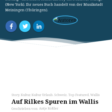
(New York). Ihr neues Buch handelt von der Musikstadt
Meiningen (Thüringen).
Story
,
Kultur
,
Kultur Urlaub
,
Schweiz
,
Top Featured
,
Wallis
Auf Rilkes Spuren im Wallis
Antje Rößler
Geschrieben von: