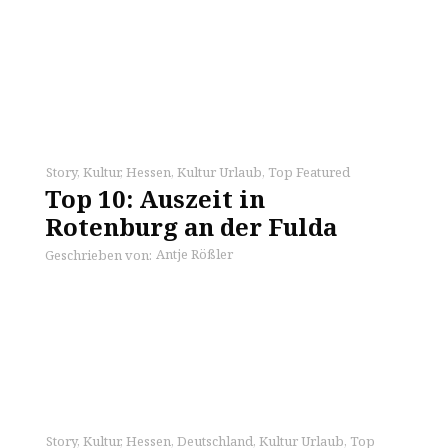
Story
,
Kultur
,
Hessen
,
Kultur Urlaub
,
Top Featured
Top 10: Auszeit in
Rotenburg an der Fulda
Antje Rößler
Geschrieben von:
Story
,
Kultur
,
Hessen
,
Deutschland
,
Kultur Urlaub
,
Top