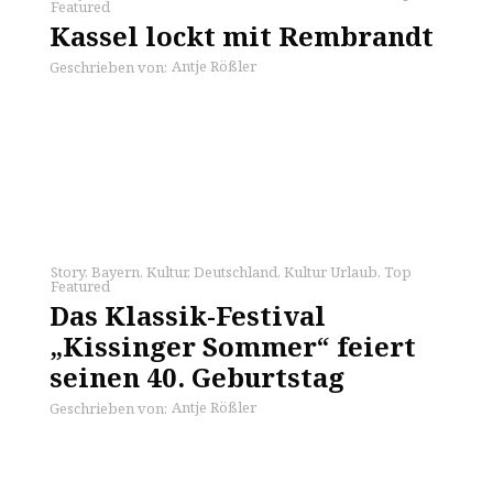
Featured
Kassel lockt mit Rembrandt
Antje Rößler
Geschrieben von:
Story
,
Bayern
,
Kultur
,
Deutschland
,
Kultur Urlaub
,
Top
Featured
Das Klassik-Festival
„Kissinger Sommer“ feiert
seinen 40. Geburtstag
Antje Rößler
Geschrieben von: