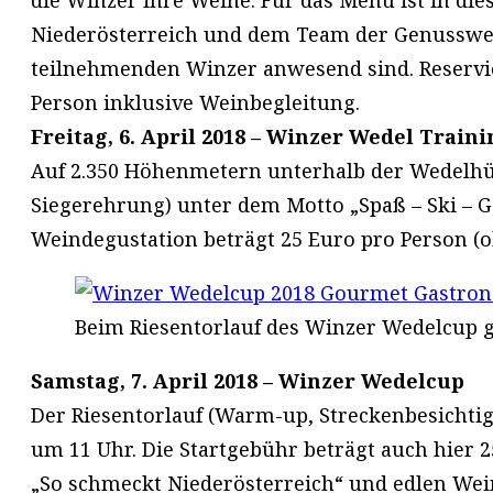
die Winzer ihre Weine. Für das Menü ist in die
Niederösterreich und dem Team der Genusswerks
teilnehmenden Winzer anwesend sind. Reserv
Person inklusive Weinbegleitung.
Freitag, 6. April 2018 – Winzer Wedel Traini
Auf 2.350 Höhenmetern unterhalb der Wedelhütt
Siegerehrung) unter dem Motto „Spaß – Ski – Ge
Weindegustation beträgt 25 Euro pro Person (o
Beim Riesentorlauf des Winzer Wedelcup gib
Samstag, 7. April 2018 – Winzer Wedelcup
Der Riesentorlauf (Warm-up, Streckenbesichti
um 11 Uhr. Die Startgebühr beträgt auch hier 2
„So schmeckt Niederösterreich“ und edlen Wein