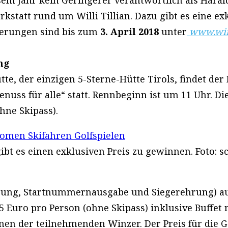
sem Jahr kein Geringerer verantwortlich als Haral
tatt rund um Willi Tillian. Dazu gibt es eine exk
ierungen sind bis zum
3. April 2018
unter
www.win
ng
e, der einzigen 5-Sterne-Hütte Tirols, findet der
nuss für alle“ statt. Rennbeginn ist um 11 Uhr. D
hne Skipass).
t es einen exklusiven Preis zu gewinnen. Foto: sc
gung, Startnummernausgabe und Siegerehrung) auf 
5 Euro pro Person (ohne Skipass) inklusive Buffet 
en der teilnehmenden Winzer. Der Preis für die G