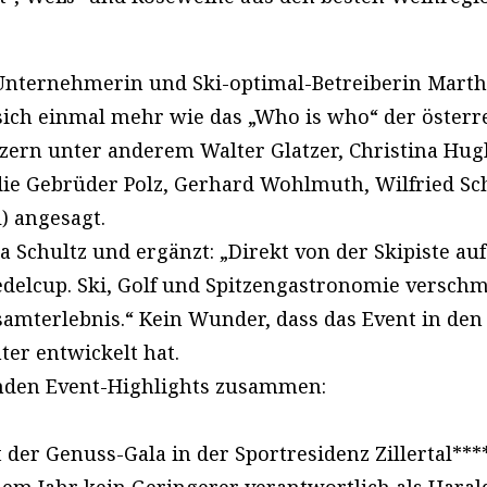
s Unternehmerin und Ski-optimal-Betreiberin Marth
t sich einmal mehr wie das „Who is who“ der öster
rn unter anderem Walter Glatzer, Christina Hugl,
 die Gebrüder Polz, Gerhard Wohlmuth, Wilfried S
l) angesagt.
a Schultz und ergänzt: „Direkt von der Skipiste auf
edelcup. Ski, Golf und Spitzengastronomie verschm
samterlebnis.“ Kein Wunder, dass das Event in den 
nter entwickelt hat.
enden Event-Highlights zusammen:
der Genuss-Gala in der Sportresidenz Zillertal**