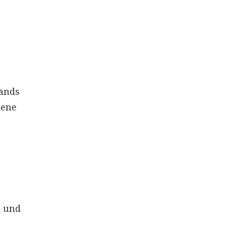
lands
uene
l und