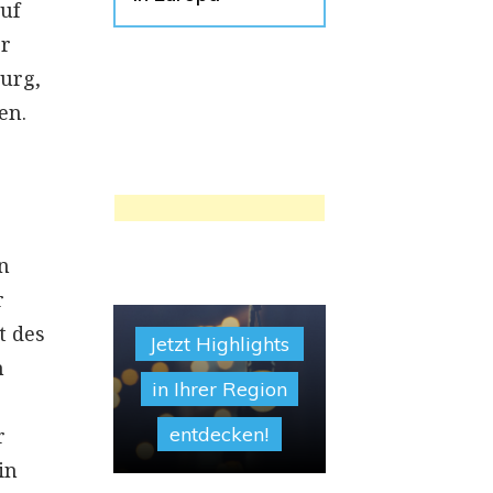
uf
er
Burg,
en.
n
r
t des
Jetzt Highlights
n
in Ihrer Region
entdecken!
r
in