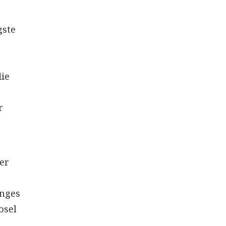
gste
die
r
er
änges
osel