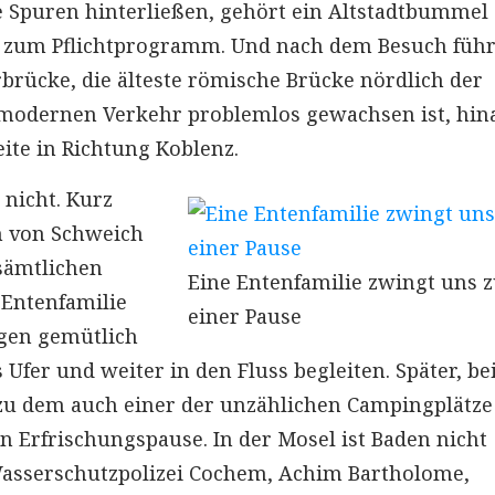
e Spuren hinterließen, gehört ein Altstadtbummel
t zum Pflichtprogramm. Und nach dem Besuch führ
rücke, die älteste römische Brücke nördlich der
 modernen Verkehr problemlos gewachsen ist, hin
eite in Richtung Koblenz.
 nicht. Kurz
m von Schweich
 sämtlichen
Eine Entenfamilie zwingt uns 
 Entenfamilie
einer Pause
ngen gemütlich
 Ufer und weiter in den Fluss begleiten. Später, be
, zu dem auch einer der unzählichen Campingplätze
en Erfrischungspause. In der Mosel ist Baden nicht
asserschutzpolizei Cochem, Achim Bartholome,