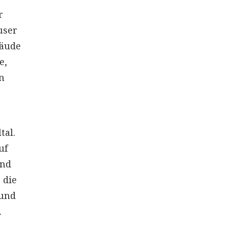
r
user
bäude
e,
n
tal.
uf
ind
 die
rund
.