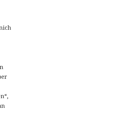
nich
en
ber
n“,
an