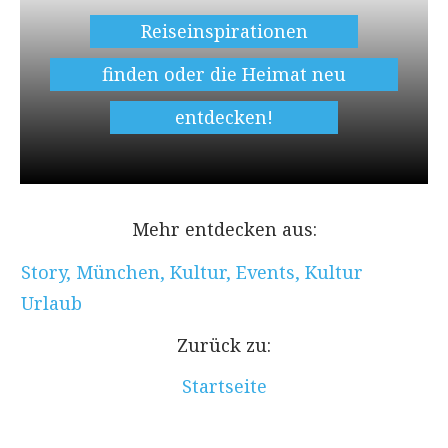
Reiseinspirationen
finden oder die Heimat neu
entdecken!
Mehr entdecken aus:
Story
,
München
,
Kultur
,
Events
,
Kultur
Urlaub
Zurück zu:
Startseite