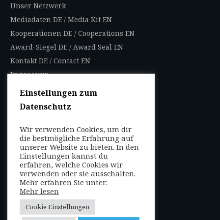
Unser Netzwerk
Mediadaten DE
/
Media Kit EN
Kooperationen DE
/
Cooperations EN
Award-Siegel DE
/
Award Seal EN
Kontakt DE
/
Contact EN
Impressum
Datenschutzbestimmungen
Einstellungen zum
Nutzungsbedingungen
Datenschutz
AGB
Wir verwenden Cookies, um dir
FOLGEN SIE UNS
die bestmögliche Erfahrung auf
unserer Website zu bieten. In den
Entdecken Sie weltweit
Einstellungen kannst du
mit uns die Highlights in
erfahren, welche Cookies wir
verwenden oder sie ausschalten.
jeder Region als Local
Mehr erfahren Sie unter:
oder auf Reisen!
Mehr lesen
Cookie Einstellungen