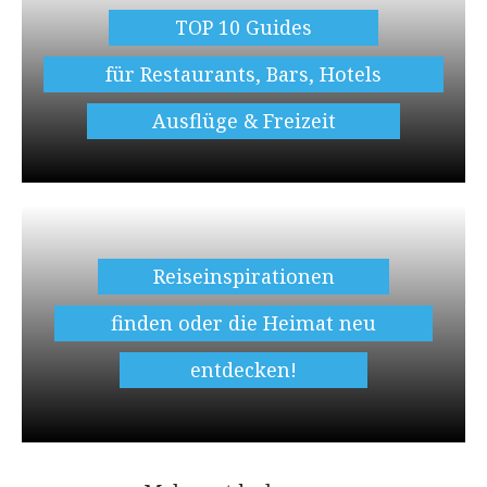
TOP 10 Guides
für Restaurants, Bars, Hotels
Ausflüge & Freizeit
Reiseinspirationen
finden oder die Heimat neu
entdecken!