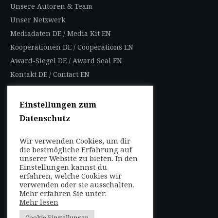
Unsere Autoren & Team
Unser Netzwerk
Mediadaten DE
/
Media Kit EN
Kooperationen DE
/
Cooperations EN
Award-Siegel DE
/
Award Seal EN
Kontakt DE
/
Contact EN
Impressum
Datenschutzbestimmungen
Einstellungen zum
Nutzungsbedingungen
Datenschutz
AGB
Wir verwenden Cookies, um dir
die bestmögliche Erfahrung auf
FOLGEN SIE UNS
unserer Website zu bieten. In den
Entdecken Sie weltweit
Einstellungen kannst du
mit uns die Highlights in
erfahren, welche Cookies wir
verwenden oder sie ausschalten.
jeder Region als Local
Mehr erfahren Sie unter:
Mehr lesen
oder auf Reisen!
Cookie Einstellungen