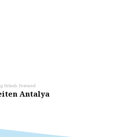
ng Urlaub
,
Featured
eiten Antalya