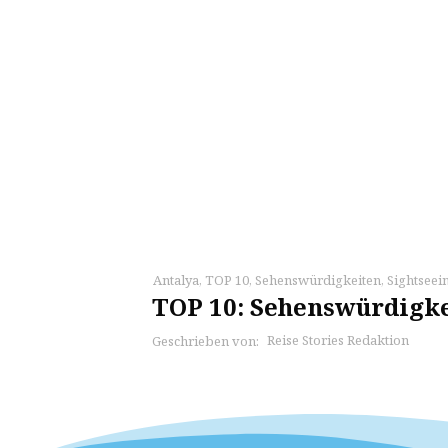
Antalya
,
TOP 10
,
Sehenswürdigkeiten
,
Sightseei
TOP 10: Sehenswürdigk
Reise Stories Redaktion
Geschrieben von: