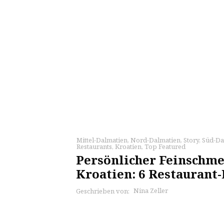
Mittel-Dalmatien
,
Nord-Dalmatien
,
Story
,
Süd-Da
Restaurants
,
Kroatien
,
Top Featured
Persönlicher Feinschme
Kroatien: 6 Restauran
Nina Zeller
Geschrieben von: