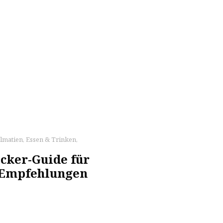
lmatien
,
Essen & Trinken
,
cker-Guide für
t-Empfehlungen