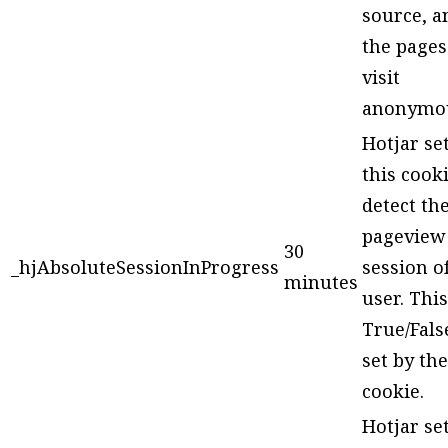
source, a
the pages
visit
anonymou
Hotjar se
this cooki
detect the
pageview
30
_hjAbsoluteSessionInProgress
session of
minutes
user. This
True/Fals
set by the
cookie.
Hotjar se