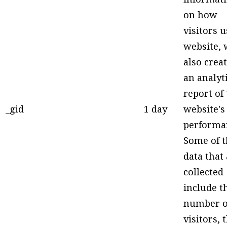
on how
visitors u
website, 
also crea
an analyt
report of
_gid
1 day
website's
performa
Some of t
data that
collected
include t
number o
visitors, 