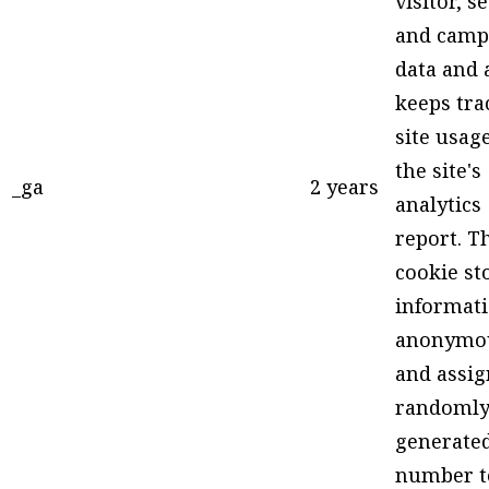
visitor, s
and camp
data and 
keeps tra
site usage
the site's
_ga
2 years
analytics
report. T
cookie st
informat
anonymo
and assig
randoml
generate
number t