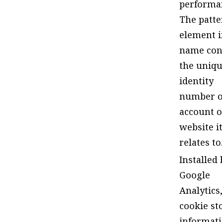
performa
The patte
element i
name con
the uniq
identity
number o
account o
website i
relates to
Installed 
Google
Analytics,
cookie st
informat