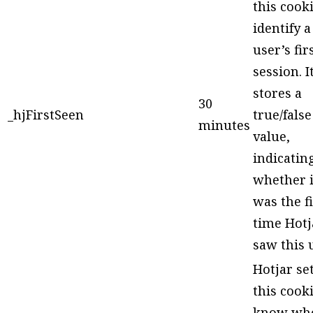
this cooki
identify 
user’s fir
session. I
stores a
30
_hjFirstSeen
true/false
minutes
value,
indicatin
whether i
was the fi
time Hotj
saw this 
Hotjar se
this cooki
know wh