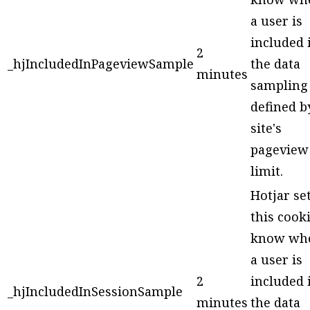
a user is
included 
2
_hjIncludedInPageviewSample
the data
minutes
sampling
defined b
site's
pageview
limit.
Hotjar se
this cooki
know wh
a user is
2
included 
_hjIncludedInSessionSample
minutes
the data