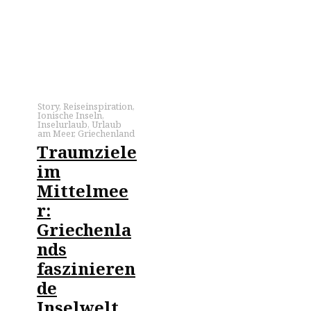
Story
,
Reiseinspiration
,
Ionische Inseln
,
Inselurlaub
,
Urlaub
am Meer
,
Griechenland
Traumziele
im
Mittelmee
r:
Griechenla
nds
faszinieren
de
Inselwelt