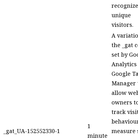
recogniz
unique
visitors.
A variati
the _gat 
set by Go
Analytics
Google T
Manager 
allow web
owners t
track visi
behaviou
1
_gat_UA-152552330-1
measure 
minute